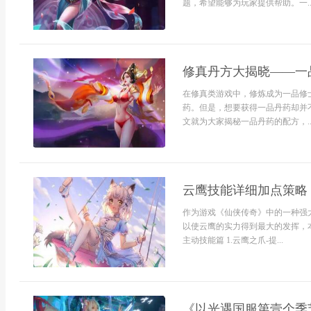
题，希望能够为玩家提供帮助。一..
修真丹方大揭晓——一
在修真类游戏中，修炼成为一品修
药。但是，想要获得一品丹药却并
文就为大家揭秘一品丹药的配方，..
云鹰技能详细加点策略
作为游戏《仙侠传奇》中的一种强
以使云鹰的实力得到最大的发挥，
主动技能篇 1.云鹰之爪-提...
《以光遇国服第壹个季