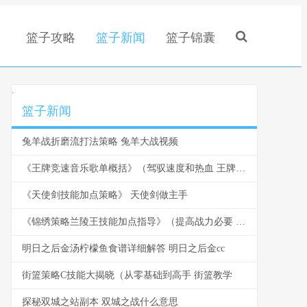
篮子攻略
篮子新闻
篮子锦囊
.
篮子新闻
兔羊战折磨流打法策略 兔羊大战视频
《王牌竞速音乐歌单概括》（驾驭速度和热血 王牌竞速 音乐
《天使剑技能加点策略》 天使剑做主手
《锦绣策略兰陵王技能加点指导》（提高战力必要 锦绣攻略关卡攻略
明日之后金汤柠檬鱼食谱详细解答 明日之后金cc
街篮策略C技能大揭晓（从零基础到高手 街篮教学
探秘双城之站副本 双城之战什么意思