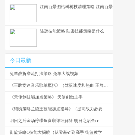
江南百景图枯树树枝清理策略 江南百景图无缘无故
陆逊技能策略 陆逊技能策略是什么
今日最新
兔羊战折磨流打法策略 兔羊大战视频
《王牌竞速音乐歌单概括》（驾驭速度和热血 王牌竞速 音乐
《天使剑技能加点策略》 天使剑做主手
《锦绣策略兰陵王技能加点指导》（提高战力必要 锦绣攻略关卡攻略
明日之后金汤柠檬鱼食谱详细解答 明日之后金cc
街篮策略C技能大揭晓（从零基础到高手 街篮教学