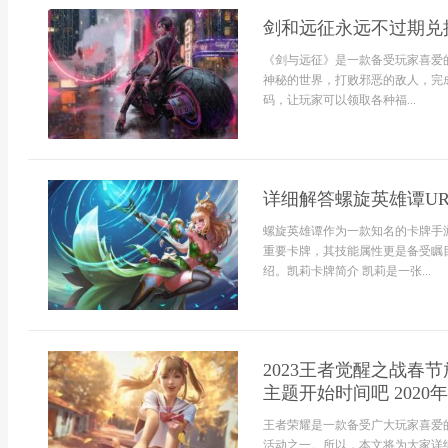
剑和远征永远不过期兑
《剑与远征》是一款备受玩家喜爱
神秘的世界，打败邪恶的敌人，完
码，让玩家可以领取各种福...
详细解答螺旋英雄谭UR
螺旋英雄谭作为一款知名的卡牌手
重要卡牌，其技能属性更是备受瞩
绍。凯莉卡牌简介 凯莉是一张...
2023王者觉醒之战
主题开始时间吧 202
王者荣耀是一款备受广大玩家喜爱
活动之一。所以，本文将为大家详细