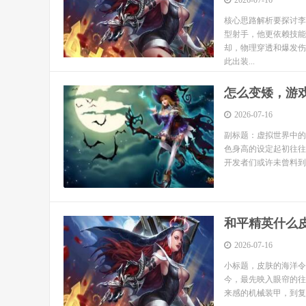
2026-07-16
核心思路解析要探讨李
型射手，他更依赖技能
却，物理穿透和爆发伤
此出装...
怎么变矮，游
2026-07-16
副标题：虚拟世界中的
色身高的设定起初往往
开发者们或许未曾料到
和平精英什么
2026-07-16
小标题，皮肤的海洋令
今，最先映入眼帘的往
来感的机械装甲，到复