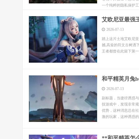
一个纯粹的隐私保护工
连败而承受社交压力，许
艾欧尼亚最强
2026-07-13
踏上这片土地艾欧尼亚
撼,高耸的符文古树洒
王者都曾在此留下第一
和平精英月兔b
2026-07-13
副标题，当捷径诱惑与
技游戏中，发现非常规
优势，这种消息总在社
激的玩家，这种诱惑的
**和平精英怎