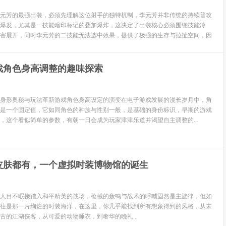
元芳的最强出装，必须先理解这位射手的独特机制，李元芳并非传统的持续普攻
爆发，尤其是一技能暗印标记的叠加爆炸，这决定了出装核心必须围绕技能冷
害展开，同时李元芳的二技能无法选中效果，提供了极强的生存与拉扯空间，因
戏角色身高调整的趣味探索
身形奥秘与玩法革新游戏角色身高设定的演变在电子游戏发展的漫长岁月中，角
是一个固定值，它如同角色的种族与性别一般，是基础的身份标识，早期的游戏
，这个看似简单的参数，有朝一日会成为玩家津津乐道并渴望自主调整的...
皮肤都有，一个虚拟时装博物馆的诞生
人目不暇接踏入和平精英的战场，枪械的轰鸣与战术的呼喊固然是主旋律，但如
往是那一片绚烂的时装海洋，在这里，你几乎能找到所有想象得到的风格，从未
古的江湖侠客，从可爱的动物睡衣，到奢华的晚礼...