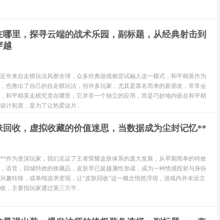
在哪里，探寻云端的战术乐园，副标题，从经典射击到
穿越
近年来自走棋玩法风靡全球，众多经典游戏都尝试融入这一模式，和平精英作为
，也推出了自己的自走棋玩法，但许多玩家，尤其是慕名而来的新朋友，常常会
，和平精英走棋究竟在哪里，它并非一个独立的应用，而是巧妙地内嵌在和平精
设计初衷，是为了让热爱这片...
肤回收，虚拟收藏的价值迷思，当数据成为尘封记忆**
来**作为资深玩家，我们见证了王者荣耀皮肤体系的庞大发展，从早期简单的特效
，语音，回城特效的收藏品，皮肤早已超越属性加成，成为一种情感投射与身份
兴趣转移，或单纯追求变现，让“皮肤回收”这一概念悄然浮现，游戏内并未设立
收，主要指玩家通过第三方平...