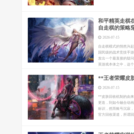
和平精英走棋
自走棋的策略
2026-07-15
自走棋模式的悄然兴起
国民级的战术竞技手游
发出一个最直接的疑问
英游戏本体之中，这个
**王者荣耀皮
2026-07-15
**皮肤回收机制的由
更迭，到如今融合动画
标识，然而账号沉寂，
官方回收渠道，所谓回