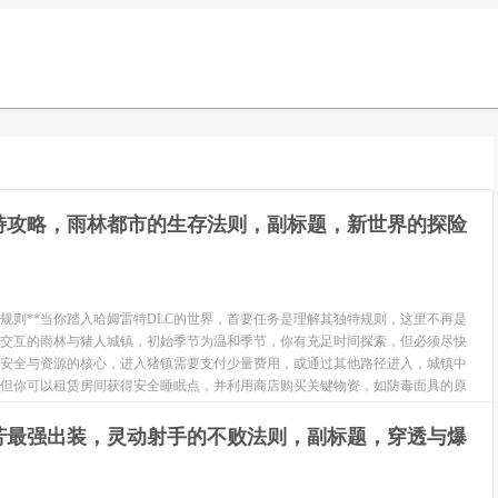
雷特攻略，雨林都市的生存法则，副标题，新世界的探险
心规则**当你踏入哈姆雷特DLC的世界，首要任务是理解其独特规则，这里不再是
交互的雨林与猪人城镇，初始季节为温和季节，你有充足时间探索，但必须尽快
安全与资源的核心，进入猪镇需要支付少量费用，或通过其他路径进入，城镇中
但你可以租赁房间获得安全睡眠点，并利用商店购买关键物资，如防毒面具的原
芳最强出装，灵动射手的不败法则，副标题，穿透与爆