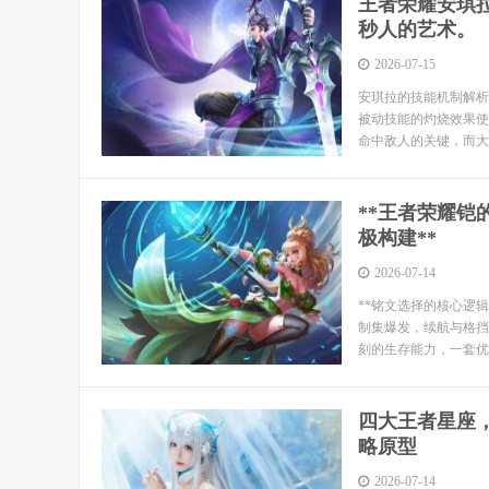
王者荣耀安琪
秒人的艺术。
2026-07-15
安琪拉的技能机制解析
被动技能的灼烧效果使
命中敌人的关键，而大
**王者荣耀
极构建**
2026-07-14
**铭文选择的核心逻
制集爆发，续航与格挡
刻的生存能力，一套优
四大王者星座
略原型
2026-07-14