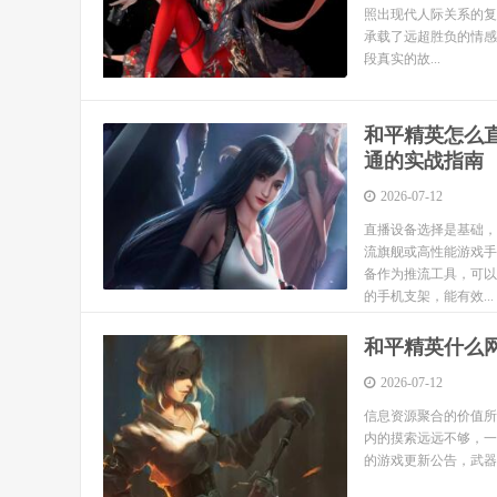
照出现代人际关系的复
承载了远超胜负的情感
段真实的故...
和平精英怎么
通的实战指南
2026-07-12
直播设备选择是基础，
流旗舰或高性能游戏手
备作为推流工具，可以
的手机支架，能有效...
和平精英什么
2026-07-12
信息资源聚合的价值所
内的摸索远远不够，一
的游戏更新公告，武器数