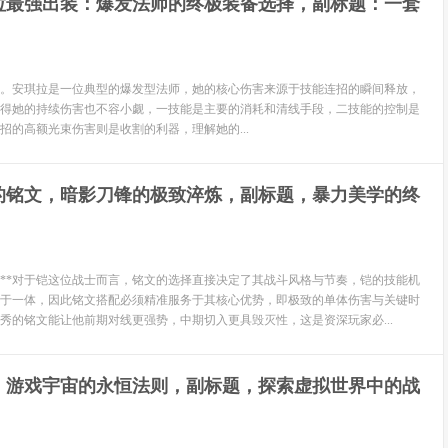
拉最强出装：爆发法师的终极装备选择，副标题：一套
。安琪拉是一位典型的爆发型法师，她的核心伤害来源于技能连招的瞬间释放，
得她的持续伤害也不容小觑，一技能是主要的消耗和清线手段，二技能的控制是
招的高额光束伤害则是收割的利器，理解她的...
铠的铭文，暗影刀锋的极致淬炼，副标题，暴力美学的终
辑**对于铠这位战士而言，铭文的选择直接决定了其战斗风格与节奏，铠的技能机
于一体，因此铭文搭配必须精准服务于其核心优势，即极致的单体伤害与关键时
秀的铭文能让他前期对线更强势，中期切入更具毁灭性，这是资深玩家必...
，游戏宇宙的永恒法则，副标题，探索虚拟世界中的战