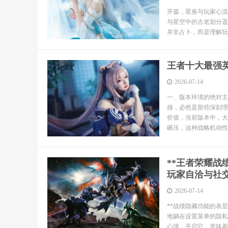
开篇，星座与玩家心流
与星空中的古老划分遥
并非占卜，而是理解玩
王者十大最强
2026-07-14
一、版本环境的绝对主
雄，必然是那些深刻理
价值，当前版本中，大
碾压，这种战略机动性
**王者荣耀
玩家自洽与社交
2026-07-14
**战绩隐藏功能的表
地躺在设置菜单的隐私
心境，开启它，意味着