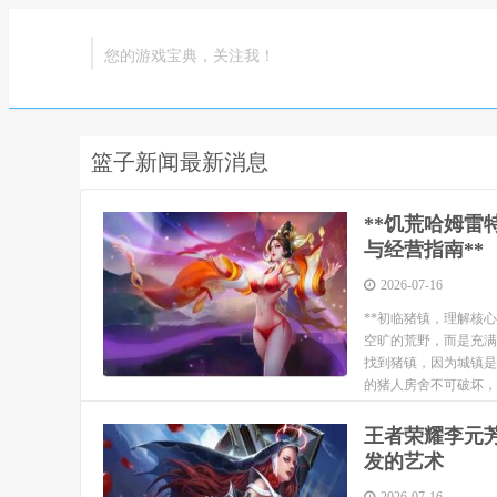
您的游戏宝典，关注我！
篮子新闻最新消息
**饥荒哈姆
与经营指南**
2026-07-16
**初临猪镇，理解核
空旷的荒野，而是充满
找到猪镇，因为城镇是
的猪人房舍不可破坏，
料，这...
王者荣耀李元
发的艺术