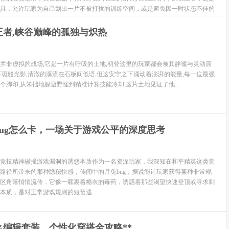
具，允许玩家为自己划出一片不被打扰的训练空间，或是避免因一时状态不佳的
多玩家在经历挫...
王者,峡谷巅峰的孤独与炽热
并非虚拟的战场,它是一片有呼吸的土地,初登这里的玩家都会被其静谧与灵动震
下斑驳光影,清澈的溪流在石板间低语,但这安宁之下涌动着澎湃的能量,每一位最强
个脚印,从笨拙地躲避野怪到精准计算技能冷却,这片土地见证了他...
ug怎么卡，一场关于游戏公平的深度思考
竞技精神碰撞游戏漏洞的诱惑本质作为一名资深玩家，我深知在和平精英这类竞
路径所带来的那种隐秘快感，传闻中的月兔bug，据说能让玩家获得某种非常规
区角落悄悄流传，它像一颗裹着糖衣的毒药，诱惑着那些渴望快速登顶或寻求刺
本质，是对正常游戏规则的短暂逃...
么编辑套装，个性化穿搭全攻略**