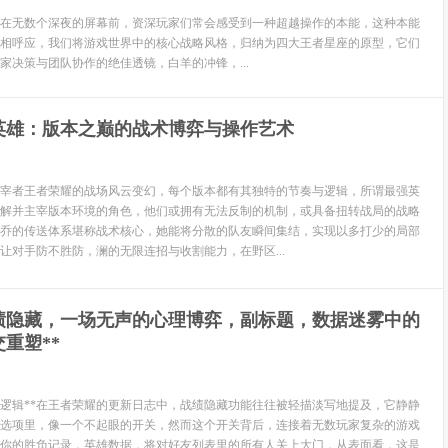
在无数个深夜的屏幕前，资深玩家们常会感受到一种超越操作的本能，这种本能
相呼应，我们将游戏世界中的核心战略风格，归纳为四大王者星座的原型，它们
家决策与团队协作的绝佳透镜，白羊的冲锋，...
英雄：版本之巅的战术博弈与操作艺术
宰者王者荣耀的战场风云变幻，每个版本都有其独特的节奏与逻辑，所谓最强英
解并主宰版本环境的角色，他们或拥有无法反制的机制，或具备扭转战局的战略
乔的传送体系堪称战术核心，她能将分散的队友瞬间集结，实现以多打少的局部
让对手防不胜防，澜的无限连招与收割能力，在野区...
战绩隐藏，一场无声的心理博弈，副标题，数据迷雾中的
重塑**
层逻辑**在王者荣耀的更新日志中，战绩隐藏功能往往被轻描淡写地提及，它静静
选项里，像一个不起眼的开关，然而这个开关背后，连接着无数玩家复杂的游戏
你的胜负记录，英雄数据，将对好友列表里的所有人关上大门，从表面看，这是