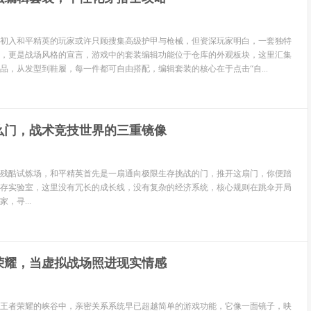
**初入和平精英的玩家或许只顾搜集高级护甲与枪械，但资深玩家明白，一套独特
，更是战场风格的宣言，游戏中的套装编辑功能位于仓库的外观板块，这里汇集
品，从发型到鞋履，每一件都可自由搭配，编辑套装的核心在于点击“自...
么门，战术竞技世界的三重镜像
残酷试炼场，和平精英首先是一扇通向极限生存挑战的门，推开这扇门，你便踏
存实验室，这里没有冗长的成长线，没有复杂的经济系统，核心规则在跳伞开局
，寻...
荣耀，当虚拟战场照进现实情感
王者荣耀的峡谷中，亲密关系系统早已超越简单的游戏功能，它像一面镜子，映