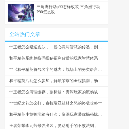
三角洲行动p90怎样改装 三角洲行动
P90怎么改
全站热门文章
**王者怎么赠送皮肤，一份心意与智慧的传递，副标题，指尖馈赠的艺术与门道**
和平精英系统兑换码揭秘福利背后的玩家智慧体系
**《和平精英符号名字的魅力：战场上的另类语言艺术》**
和平精英活动怎么参加，解锁荣耀的全程指南，畅游战场赢取丰厚奖励
**王者怎么清理缓存，副标题：资深玩家的流畅战场守护指南**
**世纪之花怎么打，泰拉瑞亚丛林之怒的终极攻略**
和平精英小黄鸭宝箱有什么：资深玩家带你揭秘惊喜与策略
王者荣耀李元芳最强出装，灵动射手的不败法则，副标题，穿透与爆发的艺术