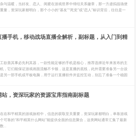
杂与温暖，当好友、恋人、闺蜜在游戏世界中缔结关系徽章，那一方虚拟战场便
重量，资深玩家都明白，那个小小的“基友”“死党”或“恋人”标识背后，往往是一
直播手机，移动战场直播全解析，副标题，从入门到精
工欲善其事必先利其器，一款性能足够的手机是核心，推荐选择近年来发布的主
机，它们能保证游戏画面流畅不卡顿，这是直播的底线，此外需要准备另一台设
是另一部手机或平板电脑，用于运行直播软件并监控互动，别忘了准备一个稳固
网站，资深玩家的资源宝库指南副标题
在在和平精英的游戏旅程中，信息的获取至关重要，资深玩家都明白，单靠游戏
个可靠的“和平精英什么网站”能提供全面的信息聚合，这类网站通常汇集了最新
...