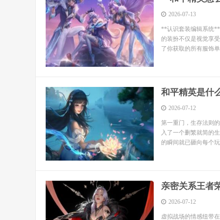
2026-07-13
**认识套装编辑系统
的装扮不仅是视觉享受
了你获取的所有服饰单
和平精英是什
2026-07-12
第一重门，生存法则的
入了一个删繁就简的生
的瞬间就已砸向每个玩家
亲密关系王者
2026-07-12
虚拟战场的情感纽带在