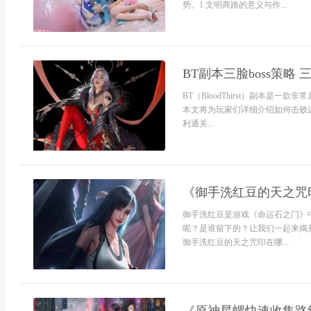
势。1.文明商路的意义与作...
BT副本三脸boss策略
BT（BloodThirst）副本是
本文将为玩家们详细介绍如何击败
利通关...
《御手洗红豆的天之咒
御手洗红豆是游戏《命运石之门》
呢？是谁留下的？让我们一起来揭
御手洗红豆的天之咒印在哪...