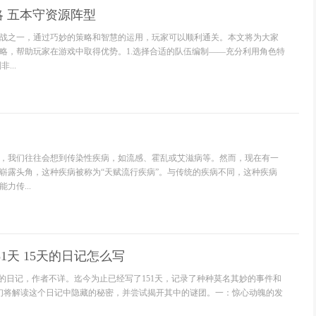
 五本守资源阵型
战之一，通过巧妙的策略和智慧的运用，玩家可以顺利通关。本文将为大家
略，帮助玩家在游戏中取得优势。1.选择合适的队伍编制——充分利用角色特
...
，我们往往会想到传染性疾病，如流感、霍乱或艾滋病等。然而，现在有一
崭露头角，这种疾病被称为“天赋流行疾病”。与传统的疾病不同，这种疾病
力传...
51天 15天的日记怎么写
秘的日记，作者不详。迄今为止已经写了151天，记录了种种莫名其妙的事件和
我们将解读这个日记中隐藏的秘密，并尝试揭开其中的谜团。一：惊心动魄的发