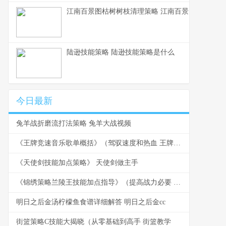
江南百景图枯树树枝清理策略 江南百景图无缘无故
陆逊技能策略 陆逊技能策略是什么
今日最新
兔羊战折磨流打法策略 兔羊大战视频
《王牌竞速音乐歌单概括》（驾驭速度和热血 王牌竞速 音乐
《天使剑技能加点策略》 天使剑做主手
《锦绣策略兰陵王技能加点指导》（提高战力必要 锦绣攻略关卡攻略
明日之后金汤柠檬鱼食谱详细解答 明日之后金cc
街篮策略C技能大揭晓（从零基础到高手 街篮教学