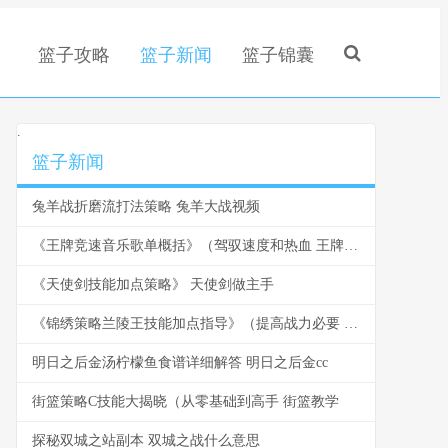
篮子攻略
篮子新闻
篮子锦囊
.
篮子新闻
兔羊战折磨流打法策略 兔羊大战视频
《王牌竞速音乐歌单概括》（驾驭速度和热血 王牌竞速 音乐
《天使剑技能加点策略》 天使剑做主手
《锦绣策略兰陵王技能加点指导》（提高战力必要 锦绣攻略关卡攻略
明日之后金汤柠檬鱼食谱详细解答 明日之后金cc
街篮策略C技能大揭晓（从零基础到高手 街篮教学
探秘双城之站副本 双城之战什么意思