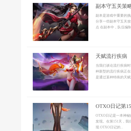
副本守五关策略
副本是游戏中重要的挑
分享一些副本守五关攻
点 在副本中，队伍编制非
天赋流行疾病
当我们谈论流行疾病时
种新型的流行疾病正在
是通过某种特殊的天赋能
OTXO日记第1
OTXO日记是一本神
发现。在第151天，
现 OTXO日记的...