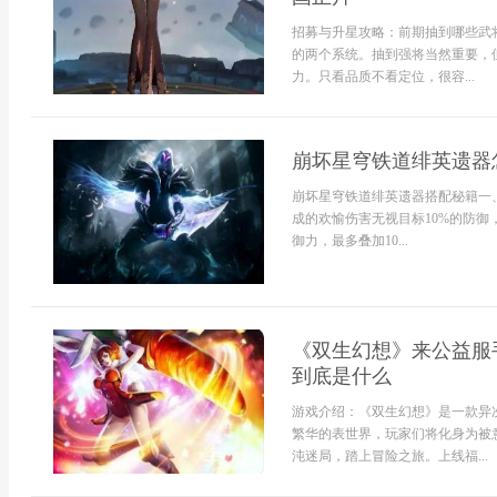
招募与升星攻略：前期抽到哪些武
的两个系统。抽到强将当然重要，
力。只看品质不看定位，很容...
崩坏星穹铁道绯英遗器
崩坏星穹铁道绯英遗器搭配秘籍一、
成的欢愉伤害无视目标10%的防御
御力，最多叠加10...
《双生幻想》来公益服
到底是什么
游戏介绍：《双生幻想》是一款异
繁华的表世界，玩家们将化身为被
沌迷局，踏上冒险之旅。上线福...