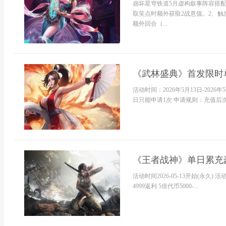
崩坏星穹铁道5月虚构叙事阵容搭配
取笑点时额外获取2战意值。2、触发
额外回合（...
《武林盛典》首发限时
活动时间：2026年5月13日-20
日只能申请1次 申请规则：充值后次日
《王者战神》单日累充
活动时间2026-05-13开始(永久) 活
4999返利 5倍代币5000-...