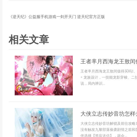
《逆天纪》公益服手机游戏一剑开天门 逆天纪官方正版
相关文章
王者芈月西海龙王敖闰
王者芈月西海龙王敖闰值得买吗1、
+ 龙族设计，一技能龙影穿梭、二
说，局内辨识...
大侠立志传妙音坊怎样
大侠立志传妙音坊解锁及前往攻略
没有触发九黎部落偷袭剧情之前和
伴选择【答应送信】，就会...