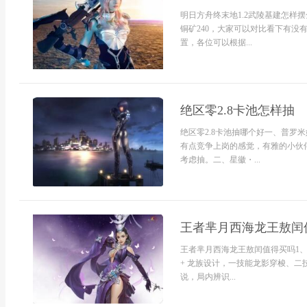
明日方舟终末地1.2武陵基建怎样摆
铜矿240，大家可以对比看下有没
置，各位可以根据...
绝区零2.8卡池怎样抽
绝区零2.8卡池抽哪个好一、普罗
有点竞争上岗的感觉，有雅的小伙
考虑抽。二、星徽・...
王者芈月西海龙王敖闰
王者芈月西海龙王敖闰值得买吗1、
+ 龙族设计，一技能龙影穿梭、二
说，局内辨识...