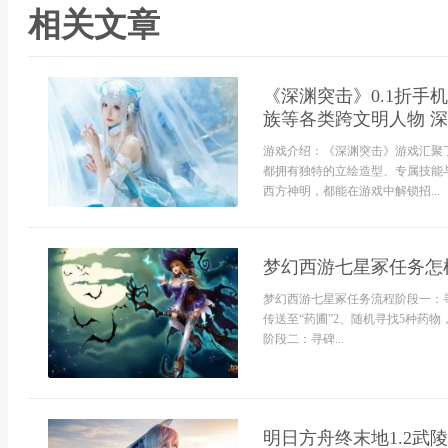
相关文章
《深渊突击》0.1折
族等各类跨文明人物 
游戏介绍：《深渊突击》游戏汇聚
都拥有独特的立绘造型、专属技能
西方神明，都能在游戏中解锁招...
梦幻西游七星冢任务怎
梦幻西游七星冢任务流程阶段一：寻药
传送至“药圃”2、随机寻找5种药
阶段二：寻碑...
明日方舟终末地1.2武