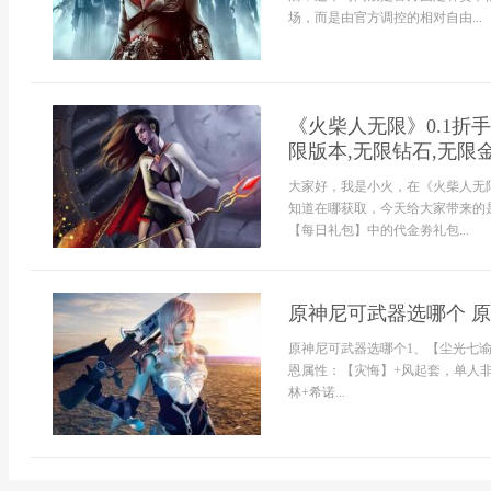
场，而是由官方调控的相对自由...
《火柴人无限》0.1折
限版本,无限钻石,无限
大家好，我是小火，在《火柴人无
知道在哪获取，今天给大家带来的
【每日礼包】中的代金劵礼包...
原神尼可武器选哪个 
原神尼可武器选哪个1、【尘光七谕
恩属性：【灾悔】+风起套，单人非战
林+希诺...