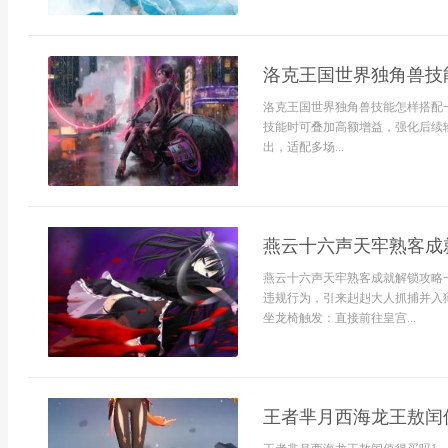
洛克王国世界独角兽技
洛克王国世界独角兽技能怎样搭配一
技能时可叠加高额增益，强化后续输出
出，适配多场...
燕云十六声天牢熟客成
燕云十六声天牢熟客成就解锁攻略
违规行为，引来赳赳大人抓捕并入狱
坐龙椅触发：直接前往皇宫...
王者芈月西海龙王敖闰