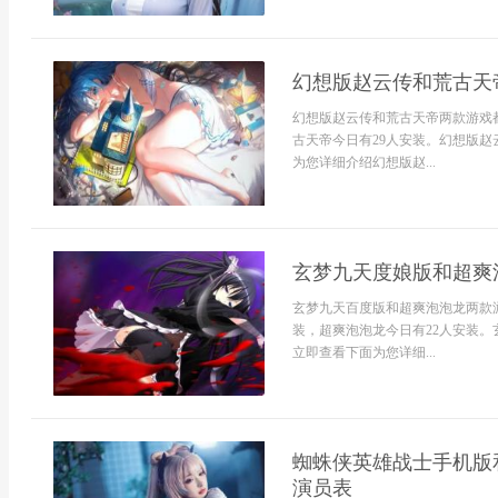
幻想版赵云传和荒古天
幻想版赵云传和荒古天帝两款游戏
古天帝今日有29人安装。幻想版赵
为您详细介绍幻想版赵...
玄梦九天度娘版和超爽
玄梦九天百度版和超爽泡泡龙两款
装，超爽泡泡龙今日有22人安装。
立即查看下面为您详细...
蜘蛛侠英雄战士手机版和
演员表