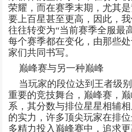
荣耀，而在赛季末期，尤其是
要上百星甚至更高，因此，我
往往转变为“当前赛季全服最
每个赛季都在变化，由那些处
家们共同书写。
巅峰赛与另一种巅峰
当玩家的段位达到王者级别
重要的竞技舞台，巅峰赛，巅
系，其分数与排位星星相辅相
的实力，许多顶尖玩家在排位
多精力投入巅峰赛中，追求更