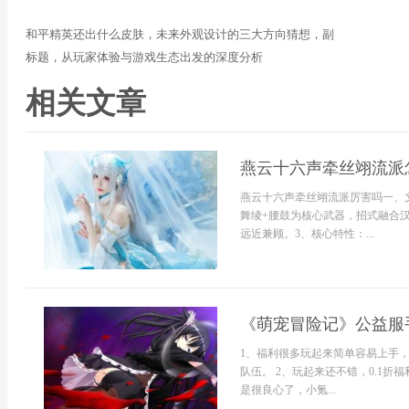
和平精英还出什么皮肤，未来外观设计的三大方向猜想，副
标题，从玩家体验与游戏生态出发的深度分析
相关文章
燕云十六声牵丝翊流派
燕云十六声牵丝翊流派厉害吗一、
舞绫+腰鼓为核心武器，招式融合
远近兼顾。3、核心特性：...
《萌宠冒险记》公益服
1、福利很多玩起来简单容易上手
队伍。 2、玩起来还不错，0.1折
是很良心了，小氪...