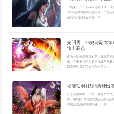
《剑灵》2020新年福运礼活动，
2020新年即将来临之际推出了福
验到满满的好运氛围。本...
光明勇士76史诗副本
输出高点
作为一款备受瞩目的多人在线角色
爱。其中史诗副本更是挑战与乐趣
探索光明勇士76史诗副本的攻...
揭晓项羽1技能两秒出
在王者荣耀中，作为一名强力的战
中，项羽的1技能在战场上起到至
羽成为战局的制胜关键。天崩...